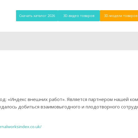
Скачать каталог 2026
3D-видео товаров
3D-модели товаров
д: «Индекс внешних работ». Является партнером нашей ком
удалось добиться взаимовыгодного и плодотворного сотруд
rnalworksindex.co.uk/