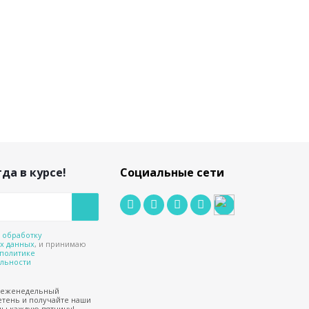
да в курсе!
Социальные сети
а
обработку
х данных
, и принимаю
политике
льности
 еженедельный
тень и получайте наши
ы каждую пятницу!