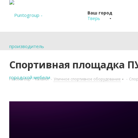
Ваш город
Тверь
Спортивная площадка П
PuntoGroup
-
Каталог
-
Уличное спортивное оборудование
-
Спор