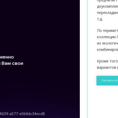
доукомплек
перекладин
т.д.
По перимет
коллекции 
из экологи
комбиниров
Кроме того
вариантов 
Скачать ка