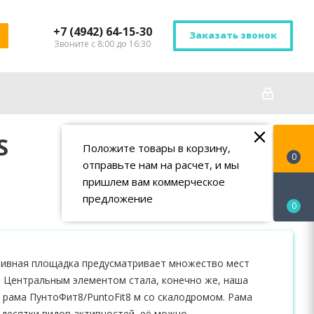
+7 (4942) 64-15-30
Заказать звонок
Звоните с 8:00 до 16:30
S
Положите товары в корзину,
0
отправьте нам на расчет, и мы
пришлем вам коммерческое
предложение
0
ивная площадка предусматривает множество мест
. Центральным элементом стала, конечно же, наша
 рама ПунтоФит8/PuntoFit8 м со скалодромом. Рама
 десятки видов активностей, её можно