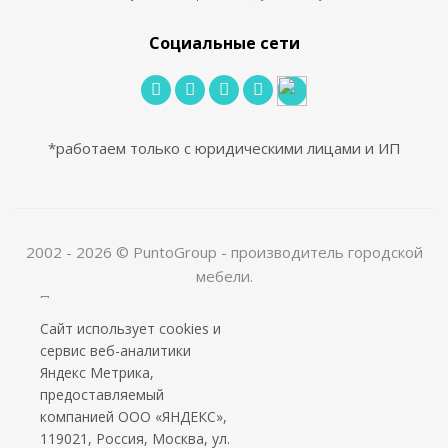
Социальные сети
*работаем только с юридическими лицами и ИП
2002 - 2026 © PuntoGroup - производитель городской
мебели.
Производитель имеет право вносить изменения в
техническую документацию с минимальными
Сайт использует cookies и
изменениями во внешнем виде продукта.
сервис веб-аналитики
ООО «Алюдеко-К» ИНН 4401028410 ОГРН
Яндекс Метрика,
предоставляемый
1024400509121
компанией ООО «ЯНДЕКС»,
119021, Россия, Москва, ул.