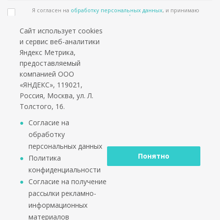
Я согласен на
обработку персональных данных
, и принимаю
положения в
политике конфиденциальности
Сайт использует cookies
Подпишитесь на еженедельный новостной бюллетень и получайте наши
и сервис веб-аналитики
лучшие материалы каждую пятницу!
Яндекс Метрика,
предоставляемый
Социальные сети
компанией ООО
«ЯНДЕКС», 119021,
Россия, Москва, ул. Л.
Толстого, 16.
*работаем только с юридическими лицами и ИП
Согласие на
обработку
персональных данных
Понятно
Политика
конфиденциальности
2002 - 2026 © PuntoGroup - производитель городской
Согласие на получение
мебели.
рассылки рекламно-
Производитель имеет право вносить изменения в
информационных
техническую документацию с минимальными
материалов
изменениями во внешнем виде продукта.