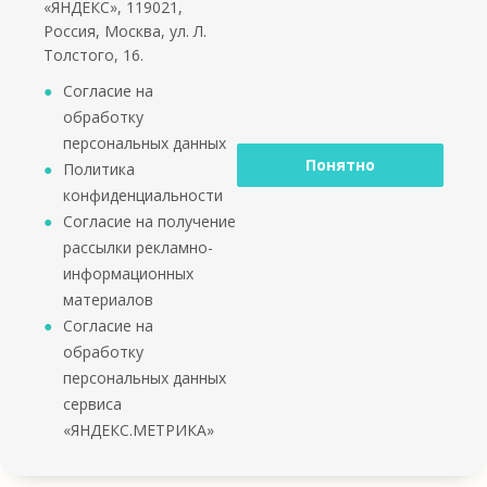
«ЯНДЕКС», 119021,
Зоны благоустройства
Россия, Москва, ул. Л.
Награды
Толстого, 16.
Реквизиты
Согласие на
обработку
Помощь
персональных данных
Контакты
Понятно
Политика
Оплата
конфиденциальности
Согласие на получение
Доставка
рассылки рекламно-
Гарантия
информационных
Карта сайта
материалов
Согласие на обработку персональных данных
Согласие на
Политика конфиденциальности
обработку
Согласие на получение рассылки рекламно-
персональных данных
информационных материалов
сервиса
Согласие на обработку персональных данных сервиса
«ЯНДЕКС.МЕТРИКА»
«ЯНДЕКС.МЕТРИКА»
Скачать каталог 2025
3D видео товаров
3D модели товаров