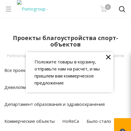
0
Проекты благоустройства спорт-
объектов
PuntoGroup
-
Проекты
-
Проекты благоустройства спорт-объектов
Положите товары в корзину,
отправьте нам на расчет, и мы
Все проекты
Общественные пространства
пришлем вам коммерческое
предложение
Девелопмент
Департамент образования и здравоохранения
Коммерческие объекты
HoReCa
Было-стало